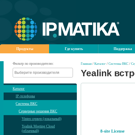
Продукты
Где купить
Поддержка
Фильтр по производителю:
Главная
/
Каталог
/
Системы ВКС
/
Се
Yealink вст
Каталог
IP-телефоны
Системы ВКС
Серверные решения ВКС
Vinteo сервер (локальный)
Yealink Meeting Cloud
(облачный)
8-site License