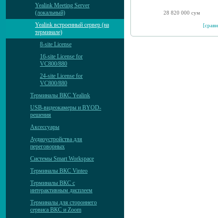
Yealink Meeting Server
(локальный)
28 820 000 сум
Yealink встроенный сервер (на
[сравн
терминале)
8-site License
16-site License for
VC800/880
24-site License for
VC800/880
Терминалы ВКС Yealink
USB-видеокамеры и BYOD-
решения
Аксессуары
Аудиоустройства для
переговорных
Системы Smart Workspace
Терминалы ВКС Vinteo
Терминалы ВКС с
интерактивным дисплеем
Терминалы для стороннего
сервиса ВКС и Zoom