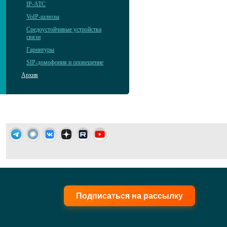
IP-АТС
VoIP-шлюзы
Средоустойчивые устройства
связи
Гарнитуры
SIP-домофония и оповещение
Архив
Подписаться на рассылку