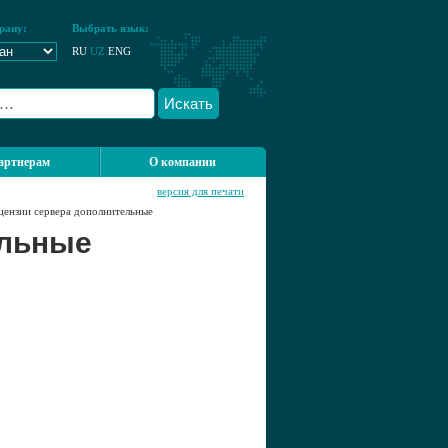
рану:
Выбрать язык:
RU
UZ
ENG
Искать
артнерам
О компании
версия для печати
цензии сервера дополнительные
ельные