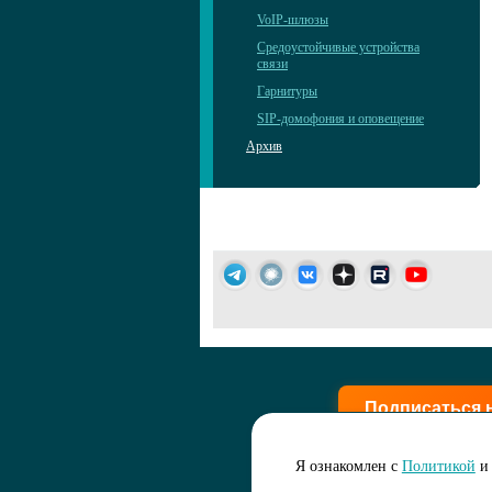
VoIP-шлюзы
Средоустойчивые устройства
связи
Гарнитуры
SIP-домофония и оповещение
Архив
Подписаться 
Я ознакомлен с
Политикой
и 