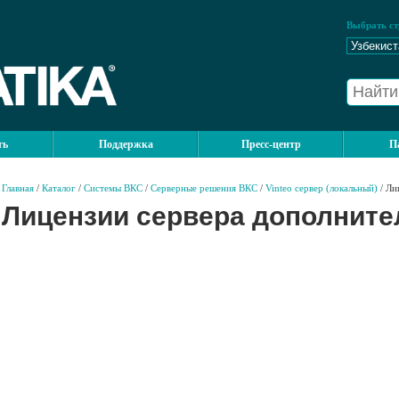
Выбрать ст
ть
Поддержка
Пресс-центр
П
Главная
/
Каталог
/
Системы ВКС
/
Серверные решения ВКС
/
Vinteo сервер (локальный)
/ Ли
Лицензии сервера дополнит