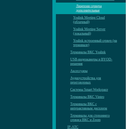
Лицензии сервера
дополнительные
Yealink Meeting Cloud
(облачный)
Yealink Meeting Server
(локальный)
Yealink встроенный сервер (на
терминале)
Терминалы ВКС Yealink
USB-видеокамеры и BYOD-
решения
Аксессуары
Аудиоустройства для
переговорных
Системы Smart Workspace
Терминалы ВКС Vinteo
Терминалы ВКС с
интерактивным дисплеем
Терминалы для стороннего
сервиса ВКС и Zoom
IP-АТС