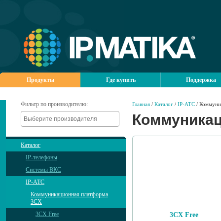
Продукты
Где купить
Поддержка
Фильтр по производителю:
Главная
/
Каталог
/
IP-АТС
/ Коммуни
Коммуникац
Каталог
IP-телефоны
Системы ВКС
IP-АТС
Коммуникационная платформа
3CX
3CX Free
3CX Free