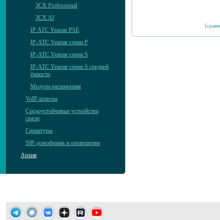
3CX Professional
3CX AI
[сравн
IP АТС Yeastar PSE
IP-АТС Yeastar серии P
IP-АТС Yeastar серии S
IP-АТС Yeastar серии S средней
ёмкости
Модули расширения
VoIP-шлюзы
Средоустойчивые устройства
связи
Гарнитуры
SIP-домофония и оповещение
Архив