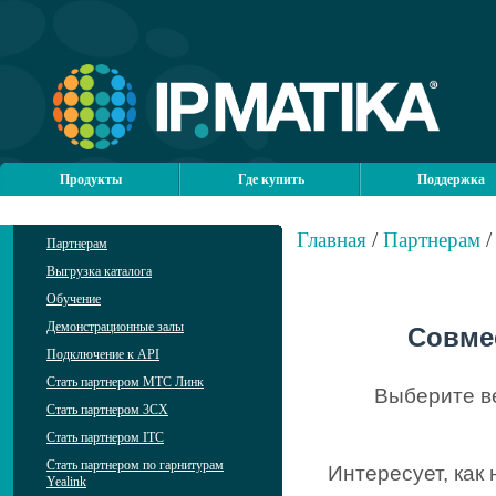
Продукты
Где купить
Поддержка
Главная
/
Партнерам
/
Партнерам
Выгрузка каталога
Обучение
Демонстрационные залы
Совме
Подключение к API
Стать партнером МТС Линк
Выберите в
Стать партнером 3CX
Стать партнером ITC
Стать партнером по гарнитурам
Интересует, как
Yealink