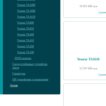
Yeastar TA2400
10 951 600 сум
Yeastar TA1600
[сравн
Yeastar TA1610
Yeastar TA800
Yeastar TA810
Yeastar TA400
Yeastar TA410
Yeastar TA200
Yeastar TA100
ISDN-шлюзы
Yeastar TA1610
Средоустойчивые устройства
связи
12 707 000 сум
Гарнитуры
[сравн
SIP-домофония и оповещение
Архив