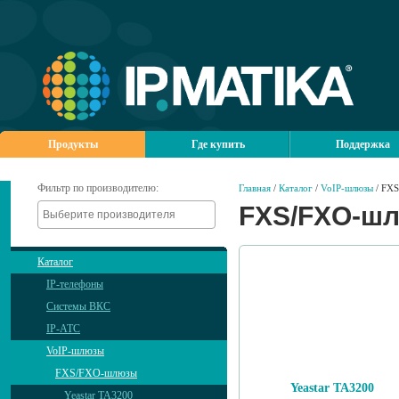
Продукты
Где купить
Поддержка
Фильтр по производителю:
Главная
/
Каталог
/
VoIP-шлюзы
/ FX
FXS/FXO-ш
Каталог
IP-телефоны
Системы ВКС
IP-АТС
VoIP-шлюзы
FXS/FXO-шлюзы
Yeastar TA3200
Yeastar TA3200