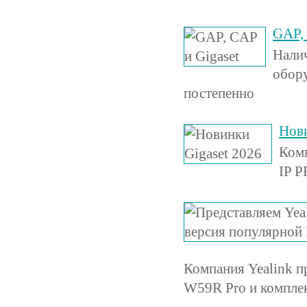
GAP, 
Налич
обору
постепенно
Нови
Комп
IP P
Компания Yealink 
W59R Pro и комплек