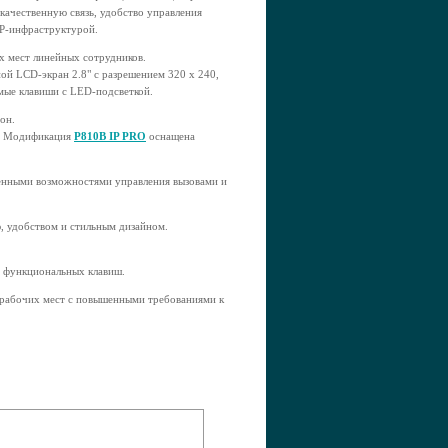
качественную связь, удобство управления
IP-инфраструктурой.
х мест линейных сотрудников.
ой LCD-экран 2.8" с разрешением 320 х 240,
мые клавиши с LED-подсветкой.
он.
0. Модификация
P810B IP PRO
оснащена
енными возможностями управления вызовами и
, удобством и стильным дизайном.
 функциональных клавиш.
 рабочих мест с повышенными требованиями к