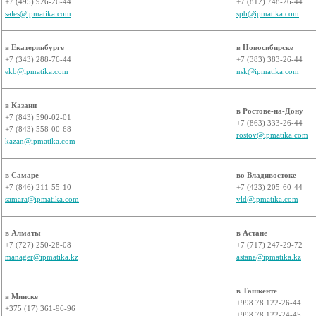
+7 (495) 926-26-44
+7 (812) 748-26-44
sales@ipmatika.com
spb@ipmatika.com
в Екатеринбурге
в Новосибирске
+7 (343) 288-76-44
+7 (383) 383-26-44
ekb@ipmatika.com
nsk@ipmatika.com
в Казани
в Ростове-на-Дону
+7 (843) 590-02-01
+7 (863) 333-26-44
+7 (843) 558-00-68
rostov@ipmatika.com
kazan@ipmatika.com
в Самаре
во Владивостоке
+7 (846) 211-55-10
+7 (423) 205-60-44
samara@ipmatika.com
vld@ipmatika.com
в Алматы
в Астане
+7 (727) 250-28-08
+7 (717) 247-29-72
manager@ipmatika.kz
astana@ipmatika.kz
в Ташкенте
в Минске
+998 78 122-26-44
+375 (17) 361-96-96
+998 78 122-24-45