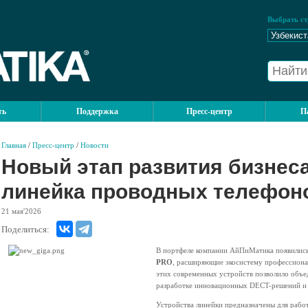
Выбрать ст
ть
Поддержка
Пресс-центр
П
Главная
/
Пресс-центр
/
Новости
Новый этап развития бизнеса
линейка проводных телефон
21
мая'2026
Поделиться:
В портфеле компании АйПиМатика появилис
PRO
, расширяющие экосистему профессион
этих современных устройств позволило объед
разработке инновационных DECT-решений и 
Устройства линейки предназначены для работ