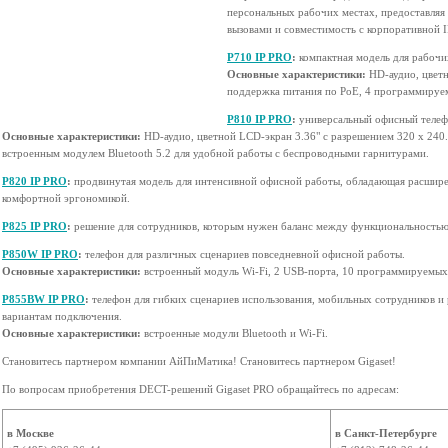
персональных рабочих местах, предоставляя 
вызовами и совместимость с корпоративной 
P710 IP PRO
:
компактная модель для рабочи
Основные характеристики:
HD-аудио, цветн
поддержка питания по PoE, 4 программируе
P810 IP PRO
:
универсальный офисный телеф
Основные характеристики:
HD-аудио, цветной LCD-экран 3.36" с разрешением 320 х 24
встроенным модулем Bluetooth 5.2 для удобной работы с беспроводными гарнитурами.
P820 IP PRO
:
продвинутая модель для интенсивной офисной работы, обладающая расшир
комфортной эргономикой.
P825 IP PRO
:
решение для сотрудников, которым нужен баланс между функциональностью
P850W IP PRO
:
телефон для различных сценариев повседневной офисной работы.
Основные характеристики:
встроенный модуль Wi-Fi, 2 USB-порта, 10 программируемых
P855BW IP PRO
:
телефон для гибких сценариев использования, мобильных сотрудников и
вариантам подключения.
Основные характеристики:
встроенные модули Bluetooth и Wi-Fi.
Становитесь партнером компании АйПиМатика! Становитесь партнером Gigaset!
По вопросам приобретения DECT-решений Gigaset PRO обращайтесь по адресам:
в Москве
в Санкт-Петербурге