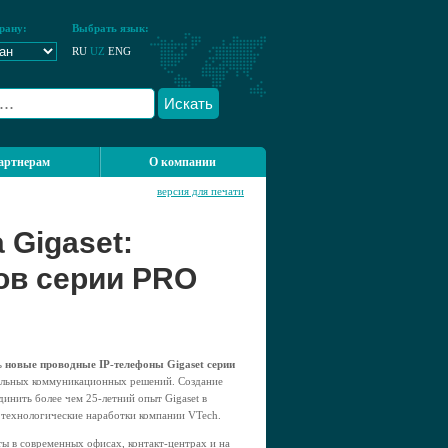
рану:
Выбрать язык:
RU
UZ
ENG
Искать
артнерам
О компании
версия для печати
 Gigaset:
ов серии PRO
ь
новые проводные IP-телефоны Gigaset серии
альных коммуникационных решений. Создание
инить более чем 25-летний опыт Gigaset в
технологические наработки компании VTech.
ы в современных офисах, контакт-центрах и на