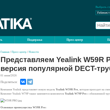
Выбрать ст
ть
Поддержка
Пресс-центр
П
Главная
/
Пресс-центр
/
Новости
Представляем Yealink W59R P
версия популярной DECT-тру
01
июня'2026
Поделиться:
Компания Yealink представляет новую модель
Yealink W59R Pro
, которая приходит на см
Комплект Yealink W79P также заменяется комплектом
Yealink W79P Pro
с обновленной труб
Основные преимущества W59R Pro: