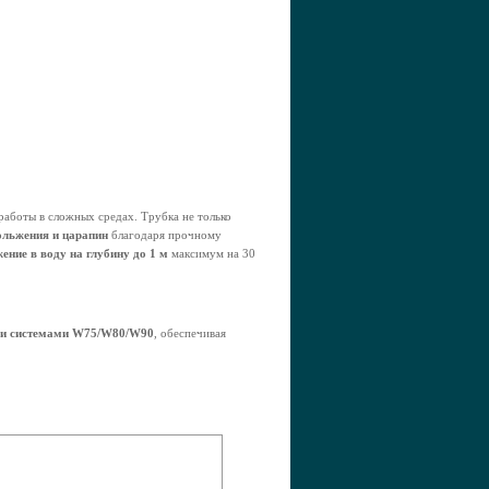
работы в сложных средах. Трубка не только
ольжения и царапин
благодаря прочному
ение в воду на глубину до 1 м
максимум на 30
ыми системами W75/W80/W90
, обеспечивая