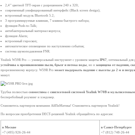
2,4’’ цветной TFT-экран с разрешением 240 x 320;
современный унифицированный интерфейс (Black screen design);
встроенный модуль Bluetooth 5.2;
3 программируемые клавиши, 7 клавиш быстрого набора;
функция Push-to-Talk;
антибактериальный материал корпуса;
функция Alarm;
встроенный гироскоп;
автоматическое оповещение по наступлению события;
система шумоподавления FNR.
Yealink W59R Pro — универсальный инструмент с уровнем защиты
IP67
, оптимальный для 
устойчива к проникновению пыли, брызг и потока воды
, но и
защищена от падения, ск
прорезиненному корпусу. W59R Pro
может выдержать падение с высоты до 2 м и погруж
минут.
Трубка полностью
совместима с синглсотовой системой Yealink W70B и мультисотов
бесперебойный роуминг и хэндовер.
Становитесь партнером компании АйПиМатика! Становитесь партнером Yealink!
По вопросам приобретения DECT-решений Yealink обращайтесь по адресам:
в Москве
в Санкт-Петербурге
+7 (495) 926-26-44
+7 (812) 748-26-44