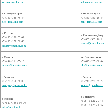
sales@ipmatika.com
spb@ipmatika.com
в Екатеринбурге
в Новосибирске
+7 (343) 288-76-44
+7 (383) 383-26-44
ekb@ipmatika.com
nsk@ipmatika.com
в Казани
в Ростове-на-Дону
+7 (843) 590-02-01
+7 (863) 333-26-44
+7 (843) 558-00-68
rostov@ipmatika.com
kazan@ipmatika.com
в Самаре
во Владивостоке
+7 (846) 211-55-10
+7 (423) 205-60-44
samara@ipmatika.com
vld@ipmatika.com
в Алматы
в Астане
+7 (727) 250-28-08
+7 (717) 247-29-72
manager@ipmatika.kz
astana@ipmatika.kz
в Ташкенте
в Минске
+998 78 122-26-44
+375 (17) 361-96-96
+998 78 122-24-45
info@ipmatika.by