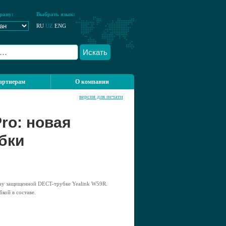
рану:
Выбрать язык:
RU
UZ
ENG
Искать
артнерам
О компании
версия для печати
ro: новая
бки
ену защищенной DECT-трубке Yealink W59R.
кой в составе.