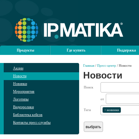
Продукты
Где купить
Поддержка
Главная
/
Пресс-центр
/ Новости
Акции
Новости
Новости
Новинки
Поиск
Мероприятия
Логотипы
от
Видеоролики
Теги
×
новинки
Библиотека кейсов
Контакты пресс-службы