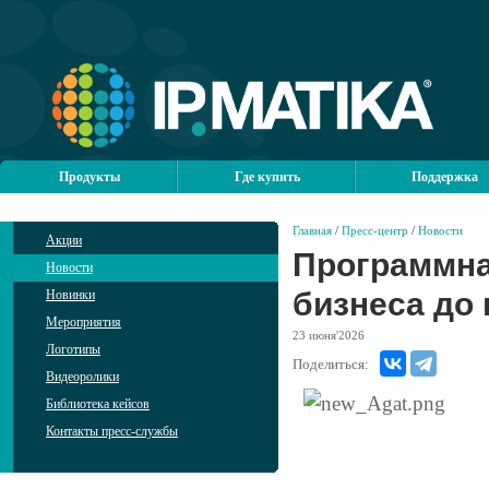
Продукты
Где купить
Поддержка
Главная
/
Пресс-центр
/
Новости
Акции
Программная
Новости
бизнеса до
Новинки
Мероприятия
23
июня'2026
Логотипы
Поделиться:
Видеоролики
Библиотека кейсов
Контакты пресс-службы