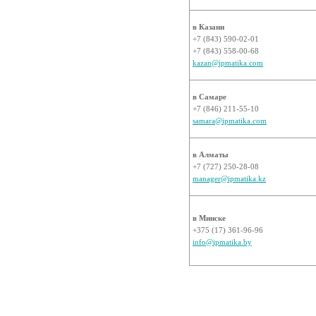
в Казани
+7 (843) 590-02-01
+7 (843) 558-00-68
kazan@ipmatika.com
в Самаре
+7 (846) 211-55-10
samara@ipmatika.com
в Алматы
+7 (727) 250-28-08
manager@ipmatika.kz
в Минске
+375 (17) 361-96-96
info@ipmatika.by