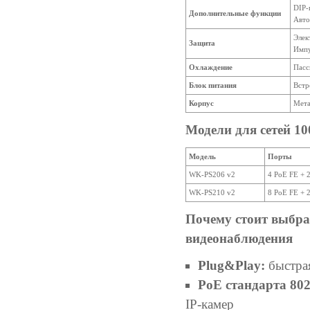
DIP-
Дополнительные функции
Авто
Элек
Защита
Импу
Охлаждение
Пасс
Блок питания
Встр
Корпус
Мета
Модели для сетей 10
Модель
Порты
WK-PS206 v2
4 PoE FE + 
WK-PS210 v2
8 PoE FE + 
Почему стоит выбр
видеонаблюдения
Plug&Play:
быстрая
РoE стандарта 802.
IP-камер