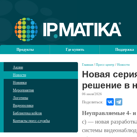
Продукты
Где купить
Поддержка
Главная
/
Пресс-центр
/
Новости
Акции
Новая серия
Новости
решение в 
Новинки
Мероприятия
06
июля'2026
Логотипы
Поделиться:
Видеоролики
Неуправляемые 4- 
Библиотека кейсов
с) — новая разработк
Контакты пресс-службы
системы видеонаблюд