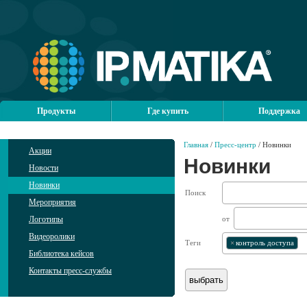
Продукты
Где купить
Поддержка
Главная
/
Пресс-центр
/ Новинки
Акции
Новинки
Новости
Новинки
Поиск
Мероприятия
Логотипы
от
Видеоролики
Теги
×
контроль доступа
Библиотека кейсов
Контакты пресс-службы