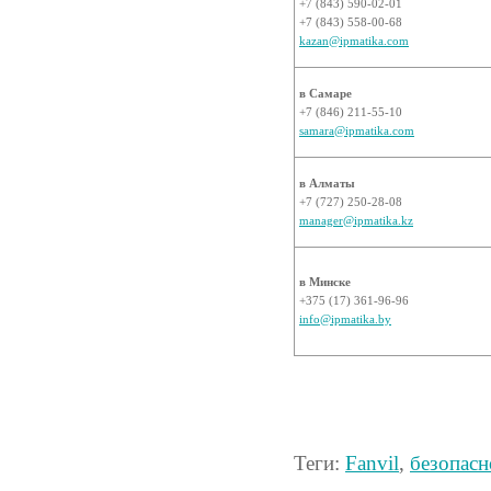
+7 (843) 590-02-01
+7 (843) 558-00-68
kazan@ipmatika.com
в Самаре
+7 (846) 211-55-10
samara@ipmatika.com
в Алматы
+7 (727) 250-28-08
manager@ipmatika.kz
в Минске
+375 (17) 361-96-96
info@ipmatika.by
Теги:
Fanvil
,
безопасн