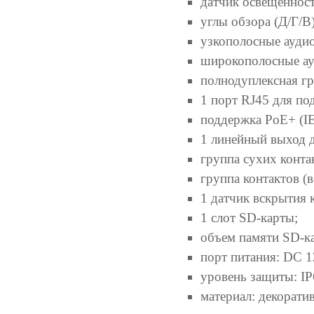
датчик освещенност
углы обзора (Д/Г/В)
узкополосные аудиок
широкополосные ау
полнодуплексная гр
1 порт RJ45 для под
поддержка PoE+ (IEE
1 линейный выход 
группа сухих контак
группа контактов (в
1 датчик вскрытия 
1 слот SD-карты;
объем памяти SD-ка
порт питания: DC 1
уровень защиты: IP
материал: декорати