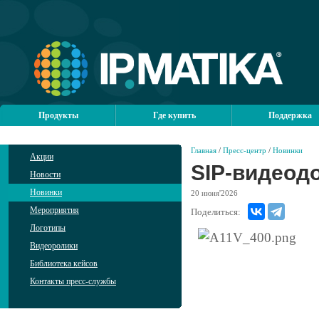
Продукты
Где купить
Поддержка
Главная
/
Пресс-центр
/
Новинки
Акции
SIP-видеод
Новости
Новинки
20
июня'2026
Мероприятия
Поделиться:
Логотипы
Видеоролики
Библиотека кейсов
Контакты пресс-службы