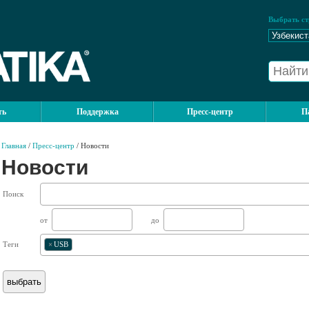
Выбрать ст
ть
Поддержка
Пресс-центр
П
Главная
/
Пресс-центр
/ Новости
Новости
Поиск
от
до
Теги
×
USB