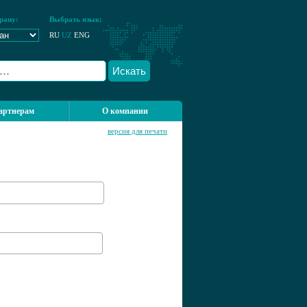
рану:
Выбрать язык:
RU
UZ
ENG
Искать
артнерам
О компании
версия для печати