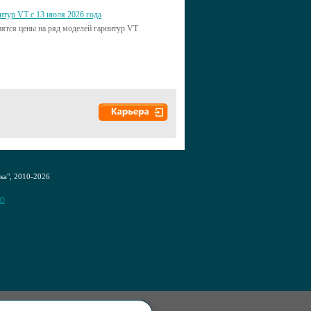
итур VT с 13 июля 2026 года
нятся цены на ряд моделей гарнитур VT
а", 2010-2026
CO