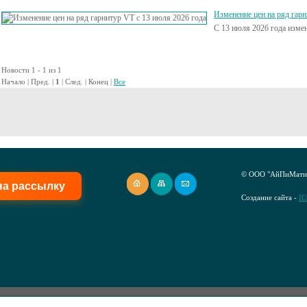
Изменение цен на ряд гарн
C 13 июля 2026 года изме
Новости 1 - 1 из 1
Начало | Пред. |
1
| След. | Конец
|
Все
© ООО "АйПиМатик
на рассылку
Создание сайта -
I