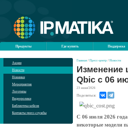
Продукты
Где купить
Поддержка
Главная
/
Пресс-центр
/
Новости
Акции
Изменение 
Новости
Qbic с 06 и
Новинки
Мероприятия
23
июня'2026
Логотипы
Поделиться:
Видеоролики
Библиотека кейсов
Контакты пресс-службы
С 06 июля 2026 год
некоторые модели п