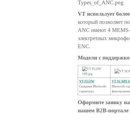
VT использует бол
который позволяет по
ANC имеют 4 MEMS-ми
электретных микрофо
ENC.
Модели с поддержк
VT FLOW
VT SCAPE 6
Складная Bluetooth-
Bluetooth-га
гарнитура
фиксированн
Оформите заявку на
нашем B2B-портале 