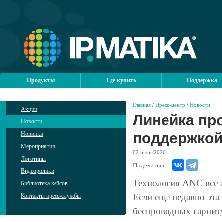
Продукты
Где купить
Поддержка
Главная
/
Пресс-центр
/
Новости
Акции
Линейка пр
Новости
поддержко
Новинки
Мероприятия
02
июня'2026
Логотипы
Поделиться:
Видеоролики
Технология ANC все а
Библиотека кейсов
Если еще недавно эта
Контакты пресс-службы
беспроводных гарниту