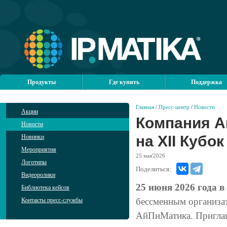
Продукты
Где купить
Поддержка
Главная
/
Пресс-центр
/
Новости
Акции
Компания А
Новости
на XII Кубок
Новинки
Мероприятия
25
мая'2026
Логотипы
Поделиться:
Видеоролики
25 июня 2026 года 
Библиотека кейсов
бессменным организат
Контакты пресс-службы
АйПиМатика. Приглаш