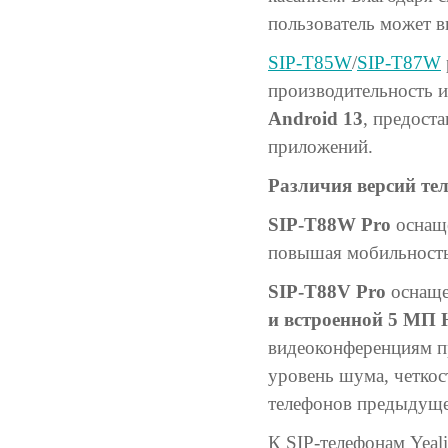
пользователь может в
SIP-T85W
/
SIP-T87W
производительность 
Android 13
, предост
приложений.
Различия версий те
SIP-T88W Pro
оснащ
повышая мобильность 
SIP-T88V Pro
оснащ
и встроенной 5 МП
видеоконференциям пр
уровень шума, четкост
телефонов предыдуще
К SIP-телефонам Yea