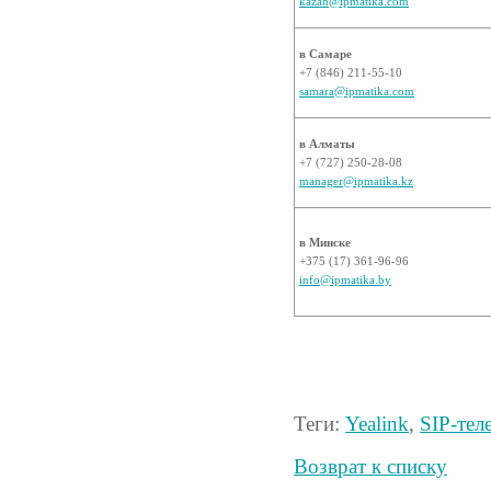
kazan@ipmatika.com
в Самаре
+7 (846) 211-55-10
samara@ipmatika.com
в Алматы
+7 (727) 250-28-08
manager@ipmatika.kz
в Минске
+375 (17) 361-96-96
info@ipmatika.by
Теги:
Yealink
,
SIP-тел
Возврат к списку