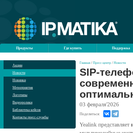
Продукты
Где купить
Поддержка
Главная
/
Пресс-центр
/
Новости
Акции
SIP-телеф
Новости
современ
Новинки
Мероприятия
оптималь
Логотипы
Видеоролики
03
февраля'2026
Библиотека кейсов
Поделиться:
Контакты пресс-службы
Yealink представляет
мультимедийные инст