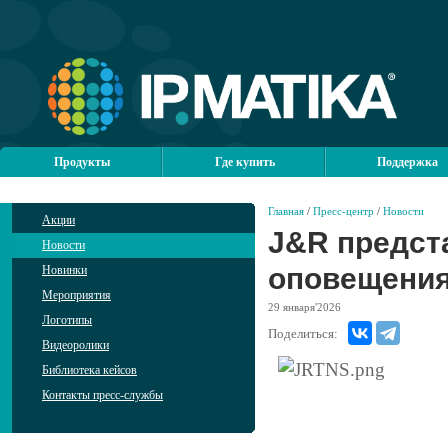
Продукты
Где купить
Поддержка
Главная
/
Пресс-центр
/
Новости
Акции
J&R предст
Новости
оповещени
Новинки
Мероприятия
29
января'2026
Логотипы
Поделиться:
Видеоролики
Библиотека кейсов
Контакты пресс-службы