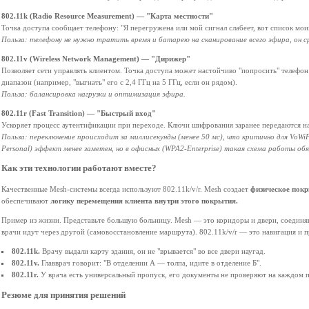
802.11k (Radio Resource Measurement) — "Карта местности"
Точка доступа сообщает телефону: "Я перегружена или мой сигнал слабеет, вот список мои
Польза: телефону не нужно тратить время и батарею на сканирование всего эфира, он ср
802.11v (Wireless Network Management) — "Дирижер"
Позволяет сети управлять клиентом. Точка доступа может настойчиво "попросить" телефо
диапазон (например, "выгнать" его с 2,4 ГГц на 5 ГГц, если он рядом).
Польза: балансировка нагрузки и оптимизация эфира.
802.11r (Fast Transition) — "Быстрый вход"
Ускоряет процесс аутентификации при переходе. Ключи шифрования заранее передаются н
Польза: переключение происходит за миллисекунды (менее 50 мс), что критично для VoWi
Personal) эффект менее заметен, но в офисных (WPA2-Enterprise) такая схема работы обя
Как эти технологии работают вместе?
Качественные Mesh-системы всегда используют 802.11k/v/r. Mesh создает
физическое покр
обеспечивают
логику перемещения клиента внутри этого покрытия.
Пример из жизни. Представьте большую больницу. Mesh — это коридоры и двери, соединя
врачи идут через другой (самовосстановление маршрута). 802.11k/v/r — это навигация и п
802.11k.
Врачу выдали карту здания, он не "врывается" во все двери наугад.
802.11v.
Главврач говорит: "В отделении А — толпа, идите в отделение Б".
802.11r.
У врача есть универсальный пропуск, его документы не проверяют на каждом п
Резюме для принятия решений