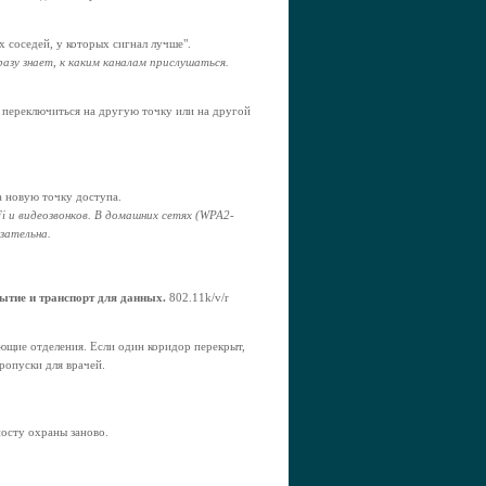
х соседей, у которых сигнал лучше".
азу знает, к каким каналам прислушаться.
н переключиться на другую точку или на другой
а новую точку доступа.
Fi и видеозвонков. В домашних сетях (WPA2-
зательна.
ытие и транспорт для данных.
802.11k/v/r
ющие отделения. Если один коридор перекрыт,
ропуски для врачей.
осту охраны заново.