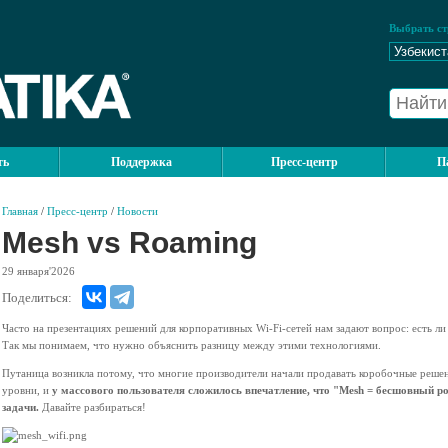
Выбрать ст
ть
Поддержка
Пресс-центр
П
Главная
/
Пресс-центр
/
Новости
Mesh vs Roaming
29
января'2026
Поделиться:
Часто на презентациях решений для корпоративных Wi-Fi-сетей нам задают вопрос: есть л
Так мы понимаем, что нужно объяснить разницу между этими технологиями.
Путаница возникла потому, что многие производители начали продавать коробочные решен
уровни, и
у массового пользователя сложилось впечатление, что "Mesh = бесшовный р
задачи.
Давайте разбираться!