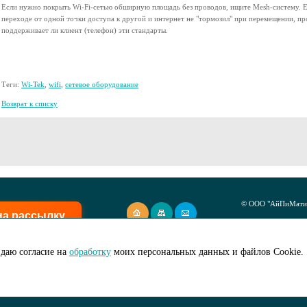
Если нужно покрыть Wi-Fi-сетью обширную площадь без проводов, ищите Mesh-систему. Ес
переходе от одной точки доступа к другой и интернет не "тормозил" при перемещении, про
поддерживает ли клиент (телефон) эти стандарты.
Теги:
Wi-Tek
,
wifi
,
сетевое оборудование
Возврат к списку
© ООО "АйПиМатик
на рассылку
Создание сайта -
I
даю согласие на
обработку
моих персональных данных и файлов Cookie.