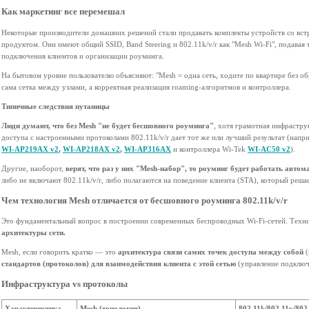
Как маркетинг все перемешал
Некоторые производители домашних решений стали продавать комплекты устройств со вст
продуктом. Они имеют общий SSID, Band Steering и 802.11k/v/r как "Mesh Wi-Fi", подавая 
подключения клиентов и организации роуминга.
На бытовом уровне пользователю объясняют: "Mesh = одна сеть, ходите по квартире без об
сама сетка между узлами, а корректная реализация roaming-алгоритмов и контроллера.
Типичные следствия путаницы
Люди думают, что без Mesh "не будет бесшовного роуминга"
, хотя грамотная инфрастру
доступа с настроенными протоколами 802.11k/v/r дает тот же или лучший результат (напр
WI-AP219AX v2
,
WI-AP218AX v2
,
WI-AP316AX
и контроллера Wi-Tek
WI-AC50 v2
).
Другие, наоборот,
верят, что раз у них "Mesh-набор", то роуминг будет работать автом
либо не включают 802.11k/v/r, либо полагаются на поведение клиента (STA), который решае
Чем технология Mesh отличается от бесшовного роуминга 802.11k/v/r
Это фундаментальный вопрос в построении современных беспроводных Wi-Fi-сетей. Техни
архитектуры сети.
Mesh, если говорить кратко — это
архитектура связи самих точек доступа между собой
(
стандартов (протоколов) для взаимодействия клиента с этой сетью
(управление подключ
Инфраструктура vs протоколы
Характеристика
Mesh (топология)
802.11k/802.11v/802