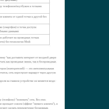
ду телефоном/ноутбуком и точками
е клиента от одной точки к другой без
во (смартфон) и точка доступа
ебными данными
но работает на проводных точках
сети) без технологии Mesh
лему "как доставить интернет от входной двери
чать как проводные линии, так и беспроводные.
еров (повторителей) — это интеллектуальная
ючится, сеть перестроит маршрут через другую
роля на главном устройстве он меняется везде.
 (телефону) "понимать" сеть. Без этих
е пропадет совсем (эффект "липкого клиента"), и
омогают сделать переключение бесшовным.