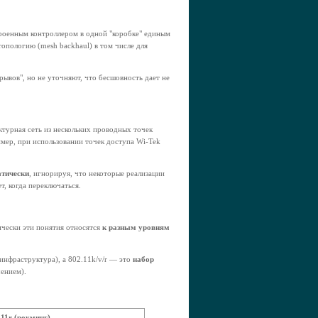
роенным контроллером в одной "коробке" единым
топологию (mesh backhaul) в том числе для
рывов", но не уточняют, что бесшовность дает не
ктурная сеть из нескольких проводных точек
имер, при использовании точек доступа Wi-Tek
атически
, игнорируя, что некоторые реализации
т, когда переключаться.
чески эти понятия относятся
к разным уровням
инфраструктура), а 802.11k/v/r — это
набор
ением).
.11r (роуминг)