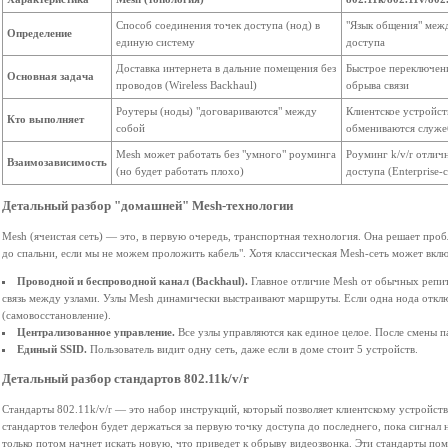
Способ соединения точек доступа (нод) в
"Язык общения" меж
Определение
единую систему
доступа
Доставка интернета в дальние помещения без
Быстрое переключени
Основная задача
проводов (Wireless Backhaul)
обрыва связи
Роутеры (ноды) "договариваются" между
Клиентское устройст
Кто выполняет
собой
обмениваются служ
Mesh может работать без "умного" роуминга
Роуминг k/v/r отлич
Взаимозависимость
(но будет работать плохо)
доступа (Enterprise-
Детальный разбор "домашней" Mesh-технологии
Mesh (ячеистая сеть) — это, в первую очередь, транспортная технология. Она решает проб
до спальни, если мы не можем проложить кабель". Хотя классическая Mesh-сеть может вклю
Проводной и беспроводной канал (Backhaul).
Главное отличие Mesh от обычных репит
связь между узлами. Узлы Mesh динамически выстраивают маршруты. Если одна нода откл
(самовосстановление).
Централизованное управление.
Все узлы управляются как единое целое. После смены па
Единый SSID.
Пользователь видит одну сеть, даже если в доме стоит 5 устройств.
Детальный разбор стандартов 802.11k/v/r
Стандарты 802.11k/v/r — это набор инструкций, который позволяет клиентскому устройству
стандартов телефон будет держаться за первую точку доступа до последнего, пока сигнал н
только потом начнет искать новую, что приведет к обрыву видеозвонка. Эти стандарты п