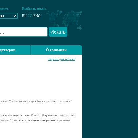
рану:
Выбрать язык:
RU
UZ
ENG
Искать
артнерам
О компании
версия для печати
и у вас Mesh-решение для бесшовного роуминга?
ия всё-в одном "как Mesh". Маркетинг смешал эти
оуминг", хотя эти технологии решают разные