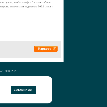
ли нужно, чтобы телефон "не залипал" при
верьте, включена ли поддержка 802.11k/v/r и
а", 2010-2026
CO
Соглашаюсь