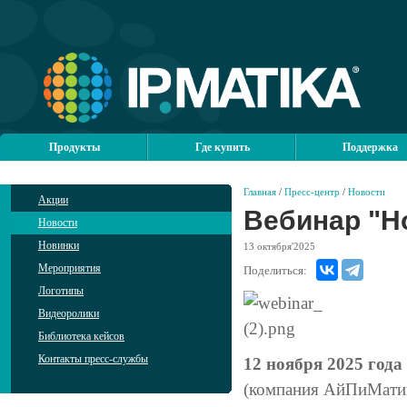
Продукты
Где купить
Поддержка
Главная
/
Пресс-центр
/
Новости
Акции
Вебинар "Но
Новости
Новинки
13
октября'2025
Мероприятия
Поделиться:
Логотипы
Видеоролики
Библиотека кейсов
Контакты пресс-службы
12 ноября 2025 года 
(компания АйПиМатик