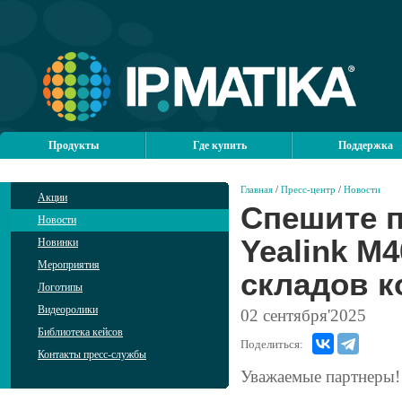
Продукты
Где купить
Поддержка
Главная
/
Пресс-центр
/
Новости
Акции
Спешите 
Новости
Yealink M4
Новинки
Мероприятия
складов 
Логотипы
Видеоролики
02
сентября'2025
Библиотека кейсов
Поделиться:
Контакты пресс-службы
Уважаемые партнеры!