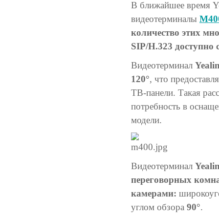
В ближайшее время Ye
видеотерминалы
M40
количество этих мн
SIP/H.323 доступно
Видеотерминал
Yeali
120°
, что предоставл
ТВ-панели. Такая рас
потребность в оснащ
модели.
Видеотерминал
Yeali
переговорных комна
камерами:
широкоуг
углом обзора
90°
.