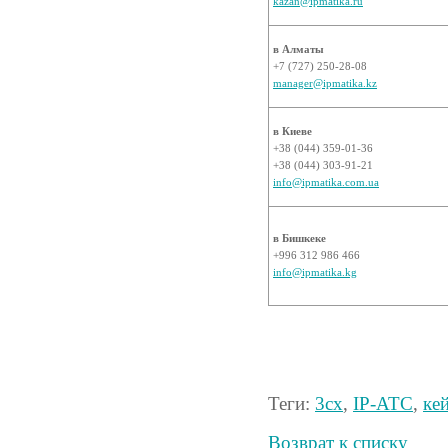
kazan@ipmatika.ru
в Алматы
+7 (727) 250-28-08
manager@ipmatika.kz
в Киеве
+38 (044) 359-01-36
+38 (044) 303-91-21
info@ipmatika.com.ua
в Бишкеке
+996 312 986 466
info@ipmatika.kg
Теги:
3cx
,
IP-АТС
,
ке
Возврат к списку