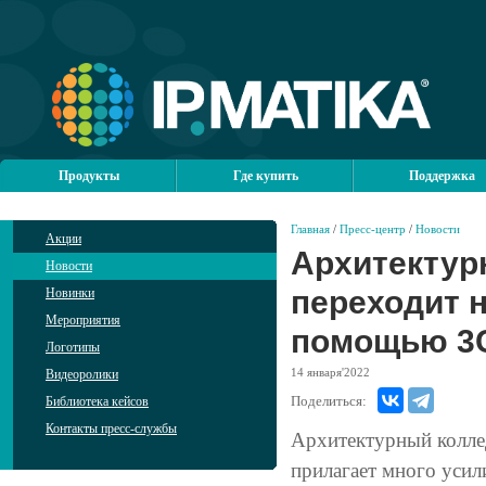
Продукты
Где купить
Поддержка
Главная
/
Пресс-центр
/
Новости
Акции
Архитектур
Новости
переходит 
Новинки
Мероприятия
помощью 3
Логотипы
14
января'2022
Видеоролики
Поделиться:
Библиотека кейсов
Контакты пресс-службы
Архитектурный колле
прилагает много усил