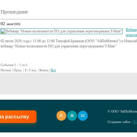
Прошедшие
02
июля'2026
Вебина
перего
02 июля 2026 года с 11:00 до 12:00 Тимофей Бражкин (ООО "АйПиМатика") и Никол
вебинар "Новые возможности ПО для управления переговорными T-Mate"
События 1 - 1 из 1
Начало | Пред. |
1
| След. | Конец
|
Все
© ООО "АйПиМатик
на рассылку
Создание сайта -
I