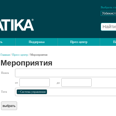
Выбрать ст
ть
Поддержка
Пресс-центр
П
Главная
/
Пресс-центр
/ Мероприятия
Мероприятия
Поиск
от
до
Теги
×
Система управления