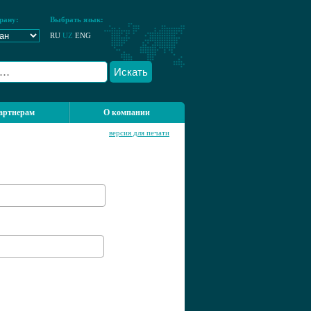
рану:
Выбрать язык:
RU
UZ
ENG
Искать
артнерам
О компании
версия для печати