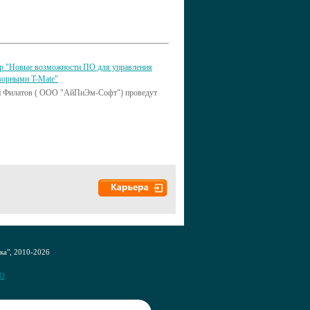
р "Новые возможности ПО для управления
ворными T-Mate"
ай Филатов ( ООО "АйПиЭм-Софт") проведут
а", 2010-2026
CO