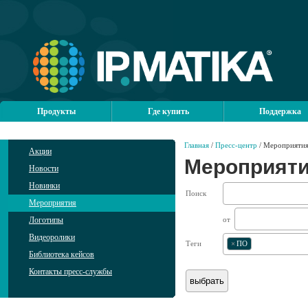
Продукты
Где купить
Поддержка
Главная
/
Пресс-центр
/ Мероприяти
Акции
Мероприят
Новости
Новинки
Поиск
Мероприятия
Логотипы
от
Видеоролики
Теги
×
ПО
Библиотека кейсов
Контакты пресс-службы