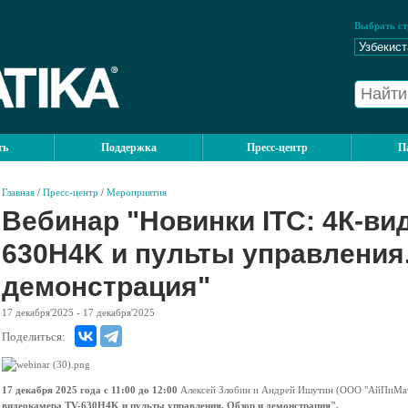
Выбрать ст
ть
Поддержка
Пресс-центр
П
Главная
/
Пресс-центр
/
Мероприятия
Вебинар "Новинки ITC: 4К-ви
630H4K и пульты управления.
демонстрация"
17
декабря'2025
- 17
декабря'2025
Поделиться:
17 декабря 2025 года с 11:00 до 12:00
Алексей Злобин и Андрей Ишутин (ООО "АйПиМат
видеокамера TV-630H4K и пульты управления. Обзор и демонстрация".