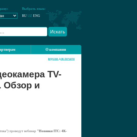
рану:
Выбрать язык:
RU
UZ
ENG
Искать
артнерам
О компании
версия для печати
деокамера TV-
 Обзор и
ика") проведут вебинар
"Новинки ITC: 4К-