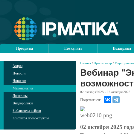
Продукты
Где купить
Поддержка
Главная
/
Пресс-центр
/
Мероприяти
Акции
Вебинар "Э
Новости
возможност
Новинки
Мероприятия
02
октября'2025
- 02
октября'2025
Логотипы
Поделиться:
Видеоролики
Библиотека кейсов
Контакты пресс-службы
02 октября 2025 год