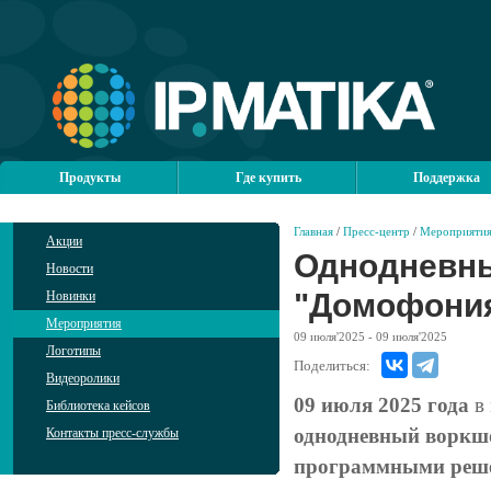
Продукты
Где купить
Поддержка
Главная
/
Пресс-центр
/
Мероприяти
Акции
Однодневны
Новости
"Домофония
Новинки
Мероприятия
09
июля'2025
- 09
июля'2025
Логотипы
Поделиться:
Видеоролики
09 июля 2025 года
в 
Библиотека кейсов
однодневный воркшо
Контакты пресс-службы
программными реше