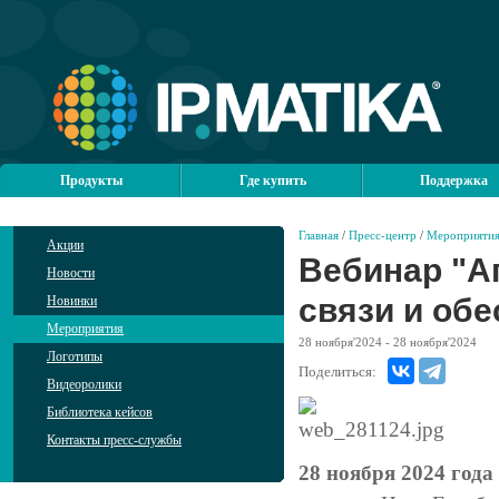
Продукты
Где купить
Поддержка
Главная
/
Пресс-центр
/
Мероприяти
Акции
Вебинар "А
Новости
связи и обе
Новинки
Мероприятия
28
ноября'2024
- 28
ноября'2024
Логотипы
Поделиться:
Видеоролики
Библиотека кейсов
Контакты пресс-службы
28 ноября 2024 года