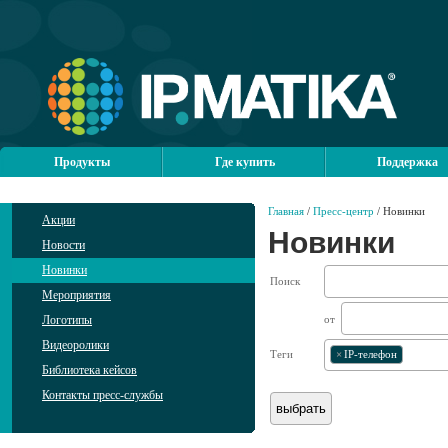
Продукты
Где купить
Поддержка
Главная
/
Пресс-центр
/ Новинки
Акции
Новинки
Новости
Новинки
Поиск
Мероприятия
Логотипы
от
Видеоролики
Теги
×
IP-телефон
Библиотека кейсов
Контакты пресс-службы