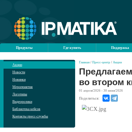
Продукты
Где купить
Поддержка
Главная
/
Пресс-центр
/
Акции
Акции
Предлагаем 
Новости
во втором к
Новинки
Мероприятия
01
апреля'2026
- 30
июня'2026
Логотипы
Поделиться:
Видеоролики
Библиотека кейсов
Контакты пресс-службы