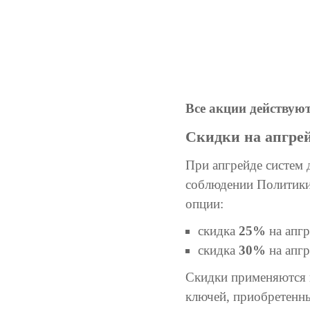
Все акции действуют
Скидки на апгре
При апгрейде систем
соблюдении Политики
опции:
скидка
25%
на апг
скидка
30%
на апгр
Скидки применяются к
ключей, приобретенны