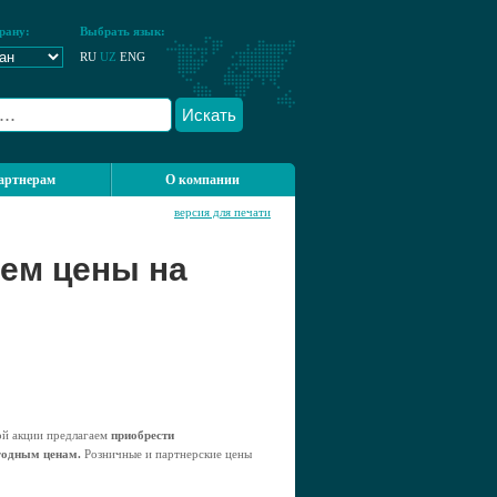
рану:
Выбрать язык:
RU
UZ
ENG
Искать
артнерам
О компании
версия для печати
аем цены на
ой акции предлагаем
приобрести
годным ценам.
Розничные и партнерские цены