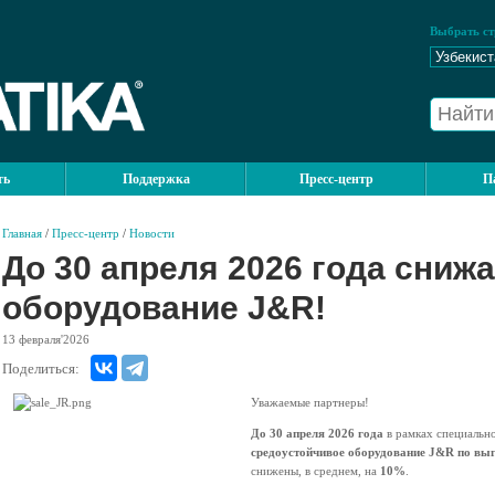
Выбрать ст
ть
Поддержка
Пресс-центр
П
Главная
/
Пресс-центр
/
Новости
До 30 апреля 2026 года сниж
оборудование J&R!
13
февраля'2026
Поделиться:
Уважаемые партнеры!
До 30 апреля 2026 года
в рамках специальн
средоустойчивое оборудование J&R по вы
снижены, в среднем, на
10%
.