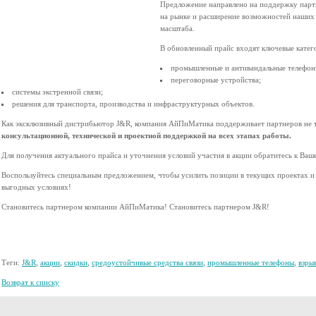
Предложение направлено на поддержку парт
на рынке и расширение возможностей наших 
масштаба.
В обновленный прайс входят ключевые катег
промышленные и антивандальные телефон
переговорные устройства;
системы экстренной связи;
решения для транспорта, производства и инфраструктурных объектов.
Как эксклюзивный дистрибьютор J&R, компания АйПиМатика поддерживает партнеров не т
консультационной, технической и проектной поддержкой на всех этапах работы.
Для получения актуального прайса и уточнения условий участия в акции обратитесь к Ва
Воспользуйтесь специальным предложением, чтобы усилить позиции в текущих проектах и
выгодных условиях!
Становитесь партнером компании АйПиМатика! Становитесь партнером J&R!
Теги:
J&R
,
акции
,
скидки
,
средоустойчивые средства связи
,
промышленные телефоны
,
взры
Возврат к списку