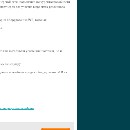
нерской сети, повышение конкурентоспособности
партнеров для участия в проектах различного
ории оборудования J&R, включая:
ы;
олько выгодными условиями поставки, но и
шему менеджеру.
 увеличить объем продаж оборудования J&R на
возащищенные телефоны