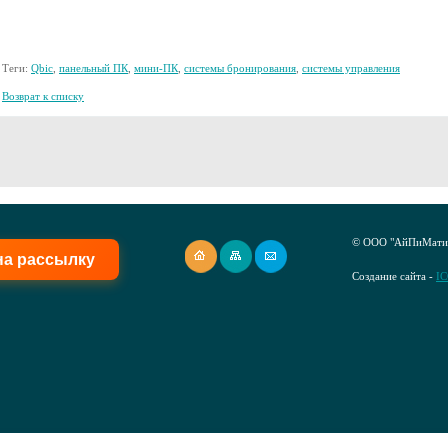
Теги:
Qbic
,
панельный ПК
,
мини-ПК
,
системы бронирования
,
системы управления
Возврат к списку
© ООО "АйПиМатик
на рассылку
Создание сайта -
I