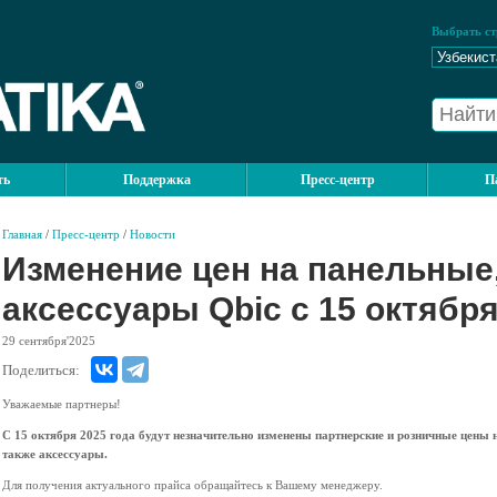
Выбрать ст
ть
Поддержка
Пресс-центр
П
Главная
/
Пресс-центр
/
Новости
Изменение цен на панельные,
аксессуары Qbic с 15 октября
29
сентября'2025
Поделиться:
Уважаемые партнеры!
С 15 октября 2025 года будут незначительно изменены партнерские и розничные цены
также аксессуары.
Для получения актуального прайса обращайтесь к Вашему менеджеру.