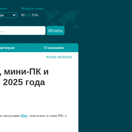
рану:
Выбрать язык:
RU
UZ
ENG
Искать
артнерам
О компании
версия для печати
 мини-ПК и
 2025 года
 на продукцию
Qbic
: панельные и мини-ПК, а