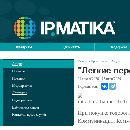
Продукты
Где купить
Поддержка
Главная
/
Пресс-центр
/
Акции
Акции
"Легкие пе
Новости
Новинки
01
апреля'2026
- 15
июня'2026
Мероприятия
Поделиться:
Логотипы
Видеоролики
Библиотека кейсов
При покупке годовог
Контакты пресс-службы
Коммуникации, Комму